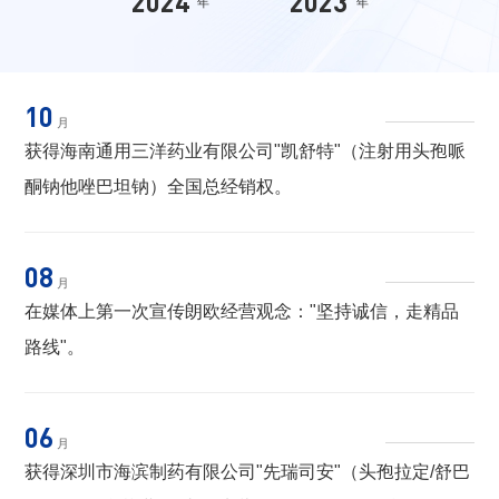
2024
2023
202
年
年
10
月
获得海南通用三洋药业有限公司"凯舒特"（注射用头孢哌
酮钠他唑巴坦钠）全国总经销权。
08
月
在媒体上第一次宣传朗欧经营观念："坚持诚信，走精品
路线"。
06
月
获得深圳市海滨制药有限公司"先瑞司安"（头孢拉定/舒巴